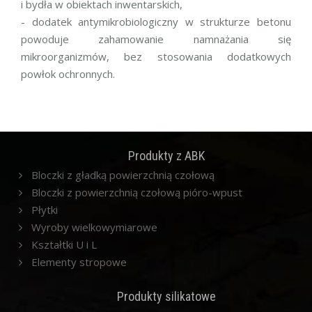
i bydła w obiektach inwentarskich,
- dodatek antymikrobiologiczny w strukturze betonu
powoduje zahamowanie namnażania się
mikroorganizmów, bez stosowania dodatkowych
powłok ochronnych.
Produkty z ABK
Bloczki z gładką powierzchnią czołową
Bloczki z powierzchnią czołową pióro-wpust
Płytki
Wyroby wielkowymiarowe
Kształtki U i L
Elementy stropowe
Produkty silikatowe